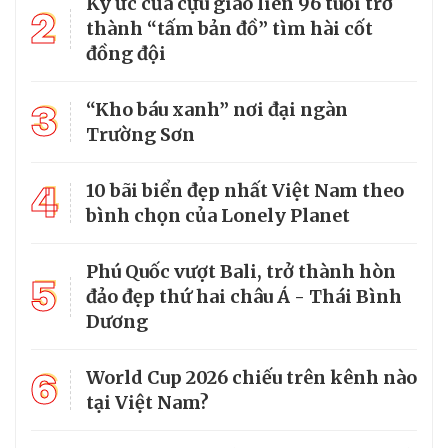
Ký ức của cựu giao liên 96 tuổi trở
2
thành “tấm bản đồ” tìm hài cốt
đồng đội
3
“Kho báu xanh” nơi đại ngàn
Trường Sơn
4
10 bãi biển đẹp nhất Việt Nam theo
bình chọn của Lonely Planet
Phú Quốc vượt Bali, trở thành hòn
5
đảo đẹp thứ hai châu Á - Thái Bình
Dương
6
World Cup 2026 chiếu trên kênh nào
tại Việt Nam?