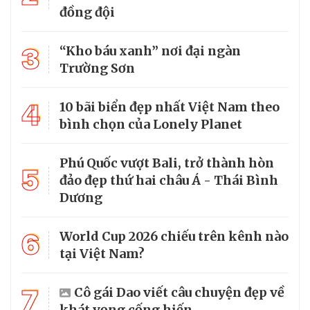
đồng đội
3
“Kho báu xanh” nơi đại ngàn
Trường Sơn
4
10 bãi biển đẹp nhất Việt Nam theo
bình chọn của Lonely Planet
Phú Quốc vượt Bali, trở thành hòn
5
đảo đẹp thứ hai châu Á - Thái Bình
Dương
6
World Cup 2026 chiếu trên kênh nào
tại Việt Nam?
7
Cô gái Dao viết câu chuyện đẹp về
khát vọng cống hiến