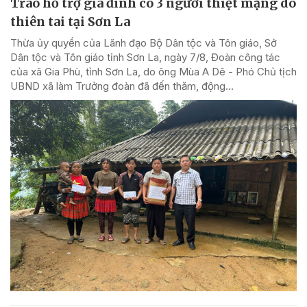
Trao hỗ trợ gia đình có 3 người thiệt mạng do
thiên tai tại Sơn La
Thừa ủy quyền của Lãnh đạo Bộ Dân tộc và Tôn giáo, Sở
Dân tộc và Tôn giáo tỉnh Sơn La, ngày 7/8, Đoàn công tác
của xã Gia Phù, tỉnh Sơn La, do ông Mùa A Dê - Phó Chủ tịch
UBND xã làm Trưởng đoàn đã đến thăm, động...