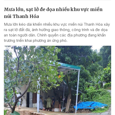
Mưa lớn, sạt lở đe dọa nhiều khu vực miền
núi Thanh Hóa
Mưa lớn kéo dài khiến nhiều khu vực miền núi Thanh Hóa xảy
ra sạt lở đất đá, ảnh hưởng giao thông, công trình và đe dọa
an toàn người dân. Chính quyền các địa phương đang khẩn
trương triển khai phương án ứng phó.