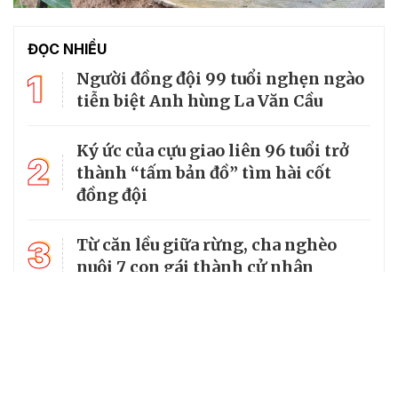
ĐỌC NHIỀU
1
Người đồng đội 99 tuổi nghẹn ngào
tiễn biệt Anh hùng La Văn Cầu
Ký ức của cựu giao liên 96 tuổi trở
2
thành “tấm bản đồ” tìm hài cốt
đồng đội
3
Từ căn lều giữa rừng, cha nghèo
nuôi 7 con gái thành cử nhân
Tổng Bí thư, Chủ tịch nước truy
4
tặng huân chương dũng cảm cho
chiến sĩ Kpă Thiêp