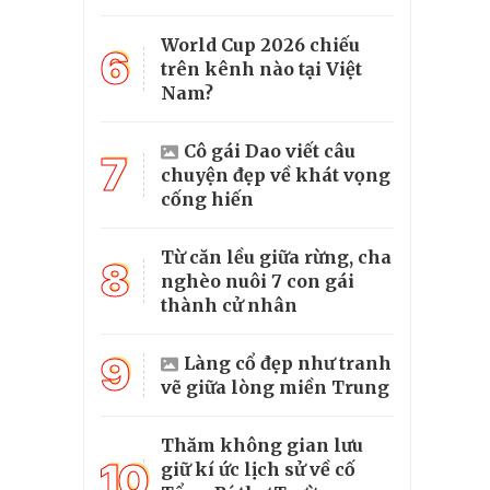
World Cup 2026 chiếu
6
trên kênh nào tại Việt
Nam?
Cô gái Dao viết câu
7
chuyện đẹp về khát vọng
cống hiến
Từ căn lều giữa rừng, cha
8
nghèo nuôi 7 con gái
thành cử nhân
9
Làng cổ đẹp như tranh
vẽ giữa lòng miền Trung
Thăm không gian lưu
10
giữ kí ức lịch sử về cố