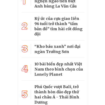
1
nghẹn ngào tiễn biệt
Anh hùng La Văn Cầu
Ký ức của cựu giao liên
2
96 tuổi trở thành “tấm
bản đồ” tìm hài cốt đồng
đội
3
“Kho báu xanh” nơi đại
ngàn Trường Sơn
10 bãi biển đẹp nhất Việt
4
Nam theo bình chọn của
Lonely Planet
Phú Quốc vượt Bali, trở
5
thành hòn đảo đẹp thứ
hai châu Á - Thái Bình
Dương