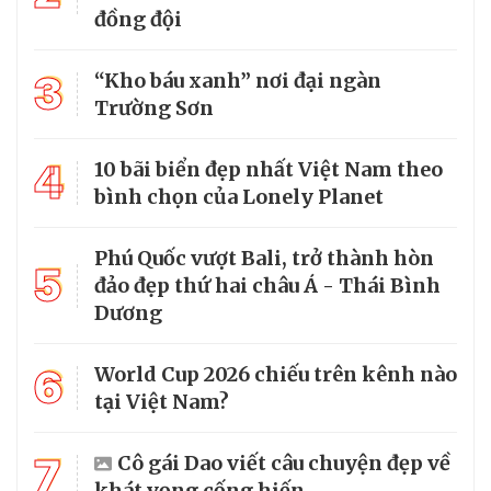
đồng đội
3
“Kho báu xanh” nơi đại ngàn
Trường Sơn
4
10 bãi biển đẹp nhất Việt Nam theo
bình chọn của Lonely Planet
Phú Quốc vượt Bali, trở thành hòn
5
đảo đẹp thứ hai châu Á - Thái Bình
Dương
6
World Cup 2026 chiếu trên kênh nào
tại Việt Nam?
7
Cô gái Dao viết câu chuyện đẹp về
khát vọng cống hiến