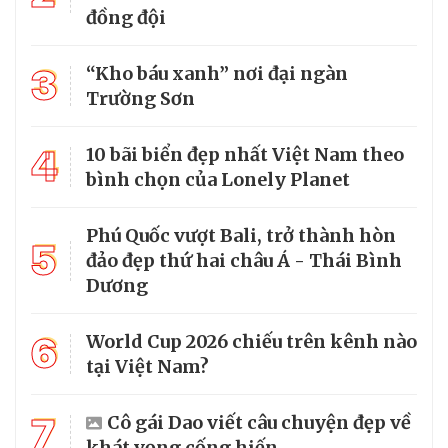
đồng đội
3
“Kho báu xanh” nơi đại ngàn
Trường Sơn
4
10 bãi biển đẹp nhất Việt Nam theo
bình chọn của Lonely Planet
Phú Quốc vượt Bali, trở thành hòn
5
đảo đẹp thứ hai châu Á - Thái Bình
Dương
6
World Cup 2026 chiếu trên kênh nào
tại Việt Nam?
7
Cô gái Dao viết câu chuyện đẹp về
khát vọng cống hiến