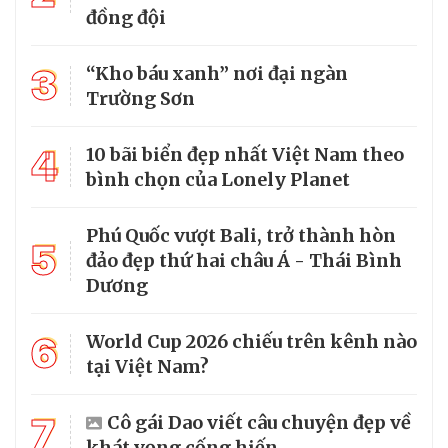
đồng đội
3
“Kho báu xanh” nơi đại ngàn
Trường Sơn
4
10 bãi biển đẹp nhất Việt Nam theo
bình chọn của Lonely Planet
Phú Quốc vượt Bali, trở thành hòn
5
đảo đẹp thứ hai châu Á - Thái Bình
Dương
6
World Cup 2026 chiếu trên kênh nào
tại Việt Nam?
7
Cô gái Dao viết câu chuyện đẹp về
khát vọng cống hiến