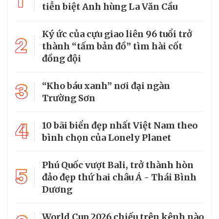
1
tiễn biệt Anh hùng La Văn Cầu
Ký ức của cựu giao liên 96 tuổi trở
2
thành “tấm bản đồ” tìm hài cốt
đồng đội
3
“Kho báu xanh” nơi đại ngàn
Trường Sơn
4
10 bãi biển đẹp nhất Việt Nam theo
bình chọn của Lonely Planet
Phú Quốc vượt Bali, trở thành hòn
5
đảo đẹp thứ hai châu Á - Thái Bình
Dương
World Cup 2026 chiếu trên kênh nào