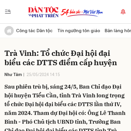
Gửi bình luận
Công tác Dân tộc
Tín ngưỡng tôn giáo
Bản làng hô
Trà Vinh: Tổ chức Đại hội đại
biểu các DTTS điểm cấp huyện
Như Tâm
25/05/2024 14:15
Sau phiên trù bị, sáng 24/5, Ban Chỉ đạo Đại
Hủy
Gửi
hội huyện Tiểu Cần, tỉnh Trà Vinh long trọng
tổ chức Đại hội đại biểu các DTTS lần thứ IV,
năm 2024. Tham dự Đại hội có: Ông Lê Thanh
Bình - Phó Chủ tịch UBND tỉnh, Trưởng Ban
Chỉ đạo Đại hội đại biểu các DTTS tỉnh Trà