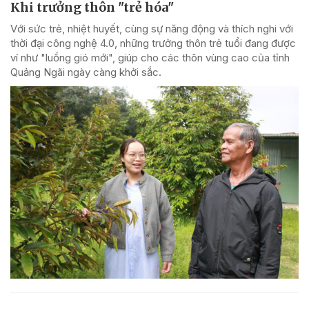
Khi trưởng thôn "trẻ hóa"
Với sức trẻ, nhiệt huyết, cùng sự năng động và thích nghi với
thời đại công nghệ 4.0, những trưởng thôn trẻ tuổi đang được
ví như "luồng gió mới", giúp cho các thôn vùng cao của tỉnh
Quảng Ngãi ngày càng khởi sắc.