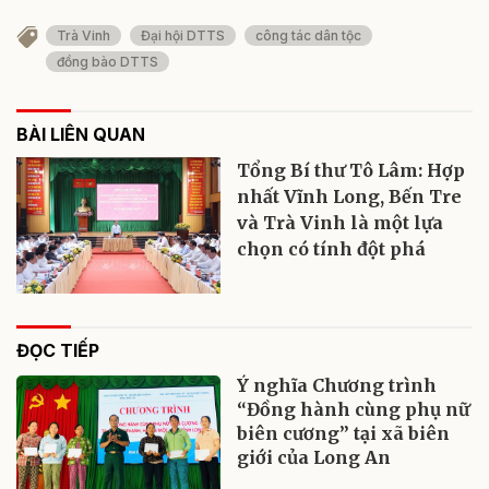
Trà Vinh
Đại hội DTTS
công tác dân tộc
đồng bào DTTS
BÀI LIÊN QUAN
Tổng Bí thư Tô Lâm: Hợp
nhất Vĩnh Long, Bến Tre
và Trà Vinh là một lựa
chọn có tính đột phá
ĐỌC TIẾP
Ý nghĩa Chương trình
“Đồng hành cùng phụ nữ
biên cương” tại xã biên
giới của Long An