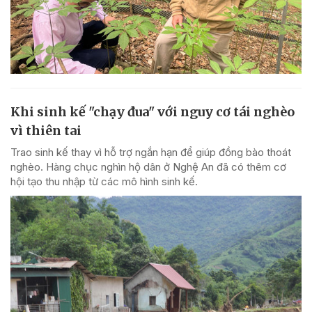
Khi sinh kế "chạy đua" với nguy cơ tái nghèo
vì thiên tai
Trao sinh kế thay vì hỗ trợ ngắn hạn để giúp đồng bào thoát
nghèo. Hàng chục nghìn hộ dân ở Nghệ An đã có thêm cơ
hội tạo thu nhập từ các mô hình sinh kế.