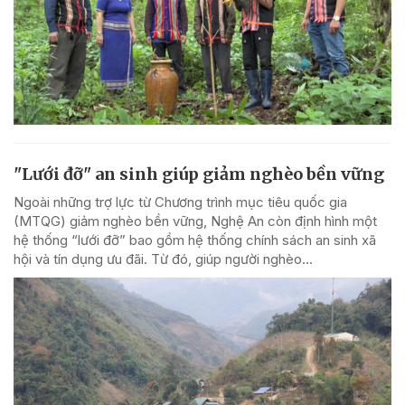
"Lưới đỡ" an sinh giúp giảm nghèo bền vững
Ngoài những trợ lực từ Chương trình mục tiêu quốc gia
(MTQG) giảm nghèo bền vững, Nghệ An còn định hình một
hệ thống “lưới đỡ” bao gồm hệ thống chính sách an sinh xã
hội và tín dụng ưu đãi. Từ đó, giúp người nghèo...