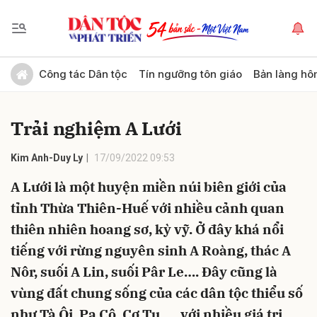
Gửi bình luận
Công tác Dân tộc
Tín ngưỡng tôn giáo
Bản làng hô
Trải nghiệm A Lưới
Kim Anh-Duy Ly
17/09/2022 09:53
A Lưới là một huyện miền núi biên giới của
tỉnh Thừa Thiên-Huế với nhiều cảnh quan
Hủy
Gửi
thiên nhiên hoang sơ, kỳ vỹ. Ở đây khá nổi
tiếng với rừng nguyên sinh A Roàng, thác A
Nôr, suối A Lin, suối Pâr Le…. Đây cũng là
vùng đất chung sống của các dân tộc thiểu số
như Tà Ôi, Pa Cô, Cơ Tu, … với nhiều giá trị