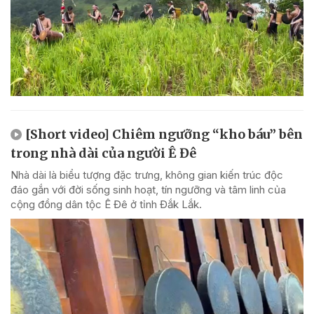
[Short video] Chiêm ngưỡng “kho báu” bên
trong nhà dài của người Ê Đê
Nhà dài là biểu tượng đặc trưng, không gian kiến trúc độc
đáo gắn với đời sống sinh hoạt, tín ngưỡng và tâm linh của
cộng đồng dân tộc Ê Đê ở tỉnh Đắk Lắk.