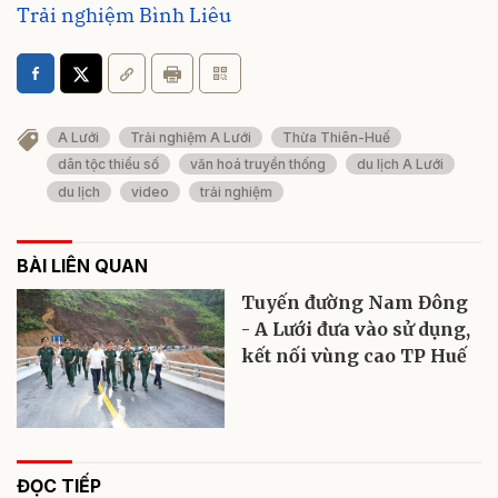
Trải nghiệm Bình Liêu
A Lưới
Trải nghiệm A Lưới
Thừa Thiên-Huế
dân tộc thiểu số
văn hoá truyền thống
du lịch A Lưới
du lịch
video
trải nghiệm
BÀI LIÊN QUAN
Tuyến đường Nam Đông
- A Lưới đưa vào sử dụng,
kết nối vùng cao TP Huế
ĐỌC TIẾP