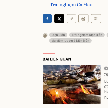
Trải nghiệm Cà Mau
Điện Biên
Trải nghiệm Điện Biên
địa điểm lưu trú ở Điện Biên
BÀI LIÊN QUAN
n
L
đồ
bi
hư