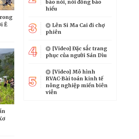
bào nói, nói đồng bào
hiểu
trong
3
i Ê
Lên Si Ma Cai đi chợ
phiên
4
[Video] Đặc sắc trang
phục của người Sán Dìu
[Video] Mô hình
5
RVAC-Bài toán kinh tế
nông nghiệp miền biên
viễn
hần
Xơ