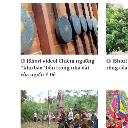
[Short video] Chiêm ngưỡng
[Shor
“kho báu” bên trong nhà dài
rông của
của người Ê Đê