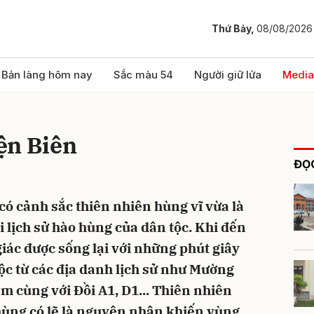
Thứ Bảy,
08/08/2026
bình luận
Bản làng hôm nay
Sắc màu 54
Người giữ lửa
Media
ện Biên
ĐỌC
có cảnh sắc thiên nhiên hùng vĩ vừa là
i lịch sử hào hùng của dân tộc. Khi đến
Hủy
G
iác được sống lại với những phút giây
tộc từ các địa danh lịch sử như Mường
 cùng với Đồi A1, D1... Thiên nhiên
 hùng có lẽ là nguyên nhân khiến vùng