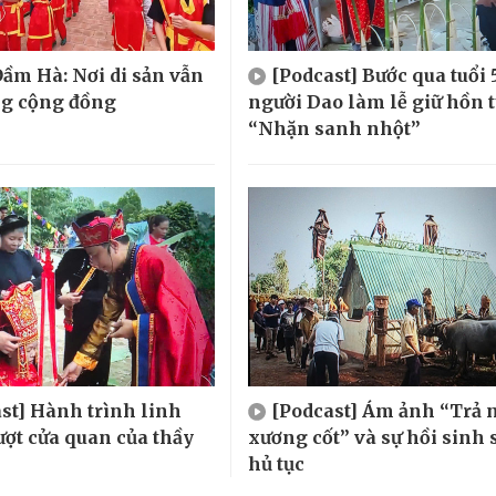
ầm Hà: Nơi di sản vẫn
[Podcast] Bước qua tuổi 
ng cộng đồng
người Dao làm lễ giữ hồn 
“Nhặn sanh nhột”
st] Hành trình linh
[Podcast] Ám ảnh “Trả 
ượt cửa quan của thầy
xương cốt” và sự hồi sinh 
hủ tục