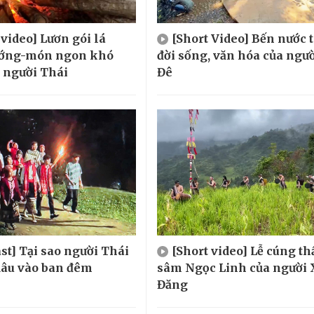
 video] Lươn gói lá
[Short Video] Bến nước 
ướng-món ngon khó
đời sống, văn hóa của ngườ
 người Thái
Đê
st] Tại sao người Thái
[Short video] Lễ cúng t
 dâu vào ban đêm
sâm Ngọc Linh của người 
Đăng