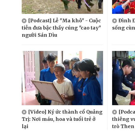
[Podcast] Lễ "Ma khô" - Cuộc
Đình Đ
tiễn đưa bậc thầy cúng "cao tay"
sống cù
người Sán Dìu
[Video] Ký ức thành cổ Quảng
[Podca
Trị: Nơi máu, hoa và tuổi trẻ ở
thiêng v
lại
trò Then