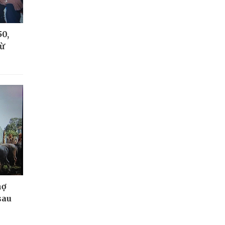
50,
từ
nợ
sau