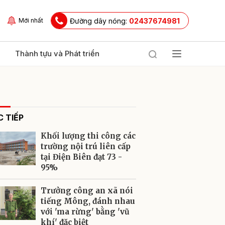
Đường dây nóng:
02437674981
Mới nhất
Thành tựu và Phát triển
 TIẾP
Khối lượng thi công các
trường nội trú liên cấp
tại Điện Biên đạt 73 -
95%
ửi
Trưởng công an xã nói
tiếng Mông, đánh nhau
với 'ma rừng' bằng 'vũ
khí' đặc biệt