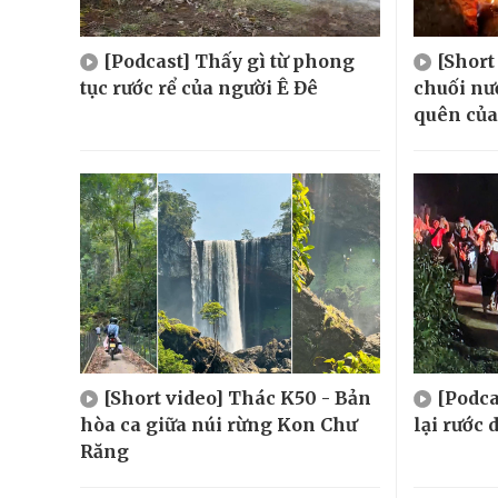
[Podcast] Thấy gì từ phong
[Short
tục rước rể của người Ê Đê
chuối n
quên của
[Short video] Thác K50 - Bản
[Podca
hòa ca giữa núi rừng Kon Chư
lại rước
Răng