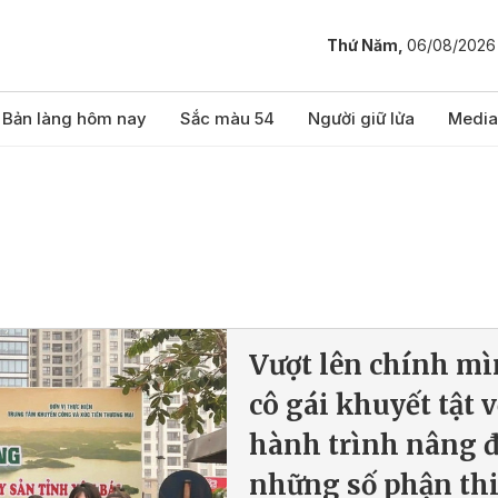
Thứ Năm,
06/08/2026
Bản làng hôm nay
Sắc màu 54
Người giữ lửa
Media
Vượt lên chính m
cô gái khuyết tật v
hành trình nâng 
những số phận thi