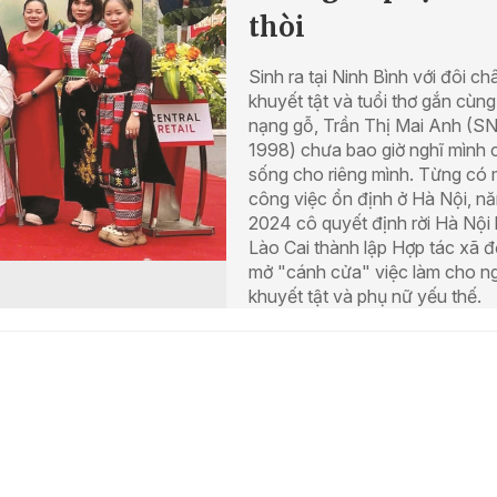
thòi
Sinh ra tại Ninh Bình với đôi ch
khuyết tật và tuổi thơ gắn cùng
nạng gỗ, Trần Thị Mai Anh (S
1998) chưa bao giờ nghĩ mình 
sống cho riêng mình. Từng có 
công việc ổn định ở Hà Nội, n
2024 cô quyết định rời Hà Nội 
Lào Cai thành lập Hợp tác xã đ
mở "cánh cửa" việc làm cho n
khuyết tật và phụ nữ yếu thế.