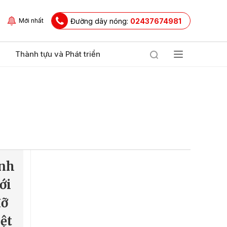
Đường dây nóng:
02437674981
Mới nhất
Thành tựu và Phát triển
ình
ới
đỡ
ệt