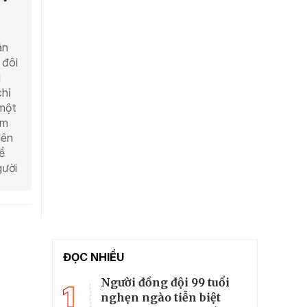
ân
 đôi
N
chỉ
một
ăm
lên
ể
gười
ĐỌC NHIỀU
Người đồng đội 99 tuổi
1
nghẹn ngào tiễn biệt