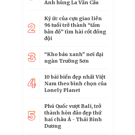
Anh hùng La Văn Cầu
Ký ức của cựu giao liên
2
96 tuổi trở thành “tấm
bản đồ” tìm hài cốt đồng
đội
3
“Kho báu xanh” nơi đại
ngàn Trường Sơn
10 bãi biển đẹp nhất Việt
4
Nam theo bình chọn của
Lonely Planet
Phú Quốc vượt Bali, trở
5
thành hòn đảo đẹp thứ
hai châu Á - Thái Bình
Dương