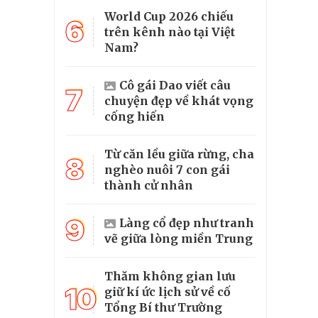
World Cup 2026 chiếu
6
trên kênh nào tại Việt
Nam?
Cô gái Dao viết câu
7
chuyện đẹp về khát vọng
cống hiến
Từ căn lều giữa rừng, cha
8
nghèo nuôi 7 con gái
thành cử nhân
9
Làng cổ đẹp như tranh
vẽ giữa lòng miền Trung
Thăm không gian lưu
10
giữ kí ức lịch sử về cố
Tổng Bí thư Trường