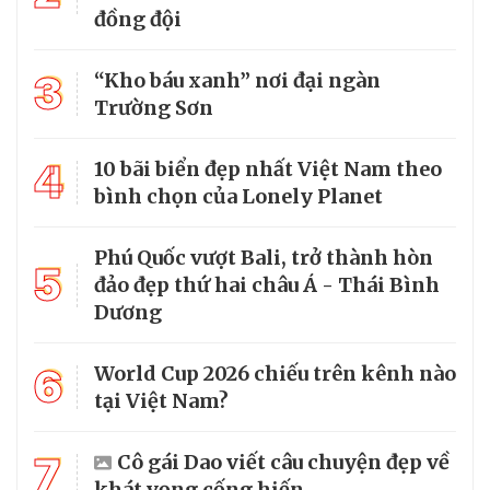
đồng đội
3
“Kho báu xanh” nơi đại ngàn
Trường Sơn
4
10 bãi biển đẹp nhất Việt Nam theo
bình chọn của Lonely Planet
Phú Quốc vượt Bali, trở thành hòn
5
đảo đẹp thứ hai châu Á - Thái Bình
Dương
6
World Cup 2026 chiếu trên kênh nào
tại Việt Nam?
7
Cô gái Dao viết câu chuyện đẹp về
khát vọng cống hiến