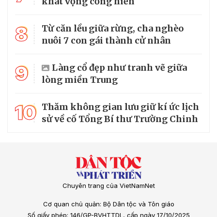
khát vọng cống hiến
8
Từ căn lều giữa rừng, cha nghèo
nuôi 7 con gái thành cử nhân
9
Làng cổ đẹp như tranh vẽ giữa
lòng miền Trung
10
Thăm không gian lưu giữ kí ức lịch
sử về cố Tổng Bí thư Trường Chinh
Chuyên trang của VietNamNet
Cơ quan chủ quản: Bộ Dân tộc và Tôn giáo
Số giấy phép: 146/GP-BVHTTDL, cấp ngày 17/10/2025