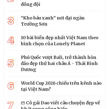
đồng đội
3
“Kho báu xanh” nơi đại ngàn
Trường Sơn
4
10 bãi biển đẹp nhất Việt Nam theo
bình chọn của Lonely Planet
Phú Quốc vượt Bali, trở thành hòn
5
đảo đẹp thứ hai châu Á - Thái Bình
Dương
6
World Cup 2026 chiếu trên kênh nào
tại Việt Nam?
7
Cô gái Dao viết câu chuyện đẹp về
khát vọng cống hiến