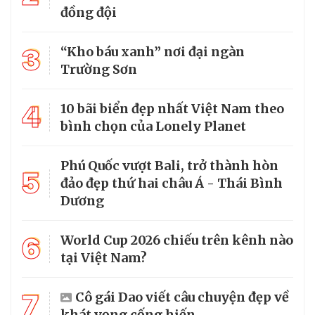
đồng đội
3
“Kho báu xanh” nơi đại ngàn
Trường Sơn
4
10 bãi biển đẹp nhất Việt Nam theo
bình chọn của Lonely Planet
Phú Quốc vượt Bali, trở thành hòn
5
đảo đẹp thứ hai châu Á - Thái Bình
Dương
6
World Cup 2026 chiếu trên kênh nào
tại Việt Nam?
7
Cô gái Dao viết câu chuyện đẹp về
khát vọng cống hiến