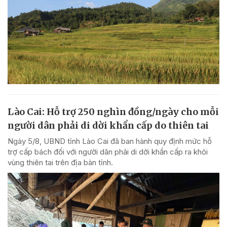
Lào Cai: Hỗ trợ 250 nghìn đồng/ngày cho mỗi
người dân phải di dời khẩn cấp do thiên tai
Ngày 5/8, UBND tỉnh Lào Cai đã ban hành quy định mức hỗ
trợ cấp bách đối với người dân phải di dời khẩn cấp ra khỏi
vùng thiên tai trên địa bàn tỉnh.