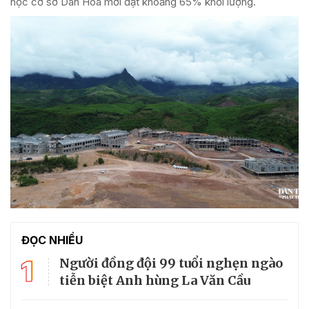
học cơ sở Dân Hóa mới đạt khoảng 65% khối lượng.
ĐỌC NHIỀU
1
Người đồng đội 99 tuổi nghẹn ngào
tiễn biệt Anh hùng La Văn Cầu