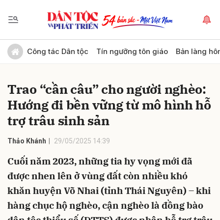
Gửi bình luận
Công tác Dân tộc
Tín ngưỡng tôn giáo
Bản làng hô
Trao “cần câu” cho người nghèo:
Hướng đi bền vững từ mô hình hỗ
trợ trâu sinh sản
Thảo Khánh
29/05/2025 14:39
Hủy
Gửi
Cuối năm 2023, những tia hy vọng mới đã
được nhen lên ở vùng đất còn nhiều khó
khăn huyện Võ Nhai (tỉnh Thái Nguyên) – khi
hàng chục hộ nghèo, cận nghèo là đồng bào