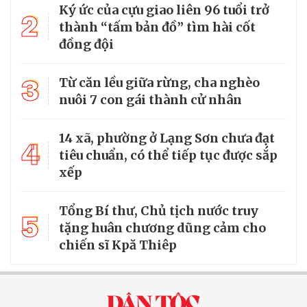
Ký ức của cựu giao liên 96 tuổi trở
2
thành “tấm bản đồ” tìm hài cốt
đồng đội
3
Từ căn lều giữa rừng, cha nghèo
nuôi 7 con gái thành cử nhân
14 xã, phường ở Lạng Sơn chưa đạt
4
tiêu chuẩn, có thể tiếp tục được sắp
xếp
Tổng Bí thư, Chủ tịch nước truy
5
tặng huân chương dũng cảm cho
chiến sĩ Kpă Thiêp