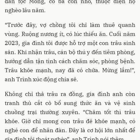
dân tộc Mông, có ba con nhỏ, thuộc diện hộ
nghèo lâu năm.
“Trước đây, vợ chồng tôi chỉ làm thuê quanh
vùng. Ruộng nương ít, có lúc thiếu ăn. Cuối năm
2023, gia đình tôi được hỗ trợ một con trâu sinh
sản. Khi nhận trâu, cán bộ thú y đến tiêm phòng,
hướng dẫn tận tình cách chăm sóc, phòng bệnh.
Trâu khỏe mạnh, nay đã có chửa. Mừng lắm!”,
anh Trình xúc động chia sẻ.
Không chỉ thả trâu ra đồng, gia đình anh còn
tranh thủ cắt cỏ bổ sung thức ăn và vệ sinh
chuồng trại thường xuyên. “Chăm tốt thì trâu
khỏe. Giờ chỉ mong con trâu đẻ khỏe mạnh, có
nghé con để nhân đàn. Đây là cơ hội lớn nhất để
gia đình tôi thoát nghèo”, anh Trình nói thêm.