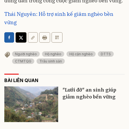
đúng đắn trong công cuộc giảm nghèo bền vững.
Thái Nguyên: Hỗ trợ sinh kế giảm nghèo bền
vững
Người nghèo
Hộ nghèo
Hộ cận nghèo
DTTS
CTMTQG
Trâu sinh sản
BÀI LIÊN QUAN
"Lưới đỡ" an sinh giúp
giảm nghèo bền vững