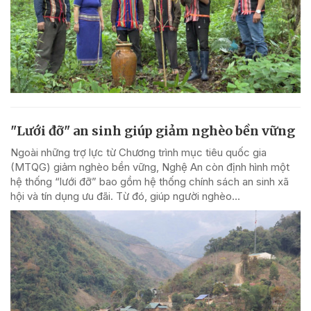
"Lưới đỡ" an sinh giúp giảm nghèo bền vững
Ngoài những trợ lực từ Chương trình mục tiêu quốc gia
(MTQG) giảm nghèo bền vững, Nghệ An còn định hình một
hệ thống “lưới đỡ” bao gồm hệ thống chính sách an sinh xã
hội và tín dụng ưu đãi. Từ đó, giúp người nghèo...