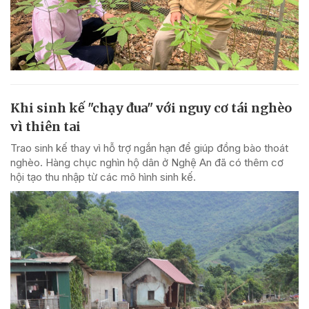
Khi sinh kế "chạy đua" với nguy cơ tái nghèo
vì thiên tai
Trao sinh kế thay vì hỗ trợ ngắn hạn để giúp đồng bào thoát
nghèo. Hàng chục nghìn hộ dân ở Nghệ An đã có thêm cơ
hội tạo thu nhập từ các mô hình sinh kế.