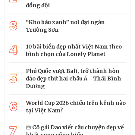
đồng đội
3
“Kho báu xanh” nơi đại ngàn
Trường Sơn
4
10 bãi biển đẹp nhất Việt Nam theo
bình chọn của Lonely Planet
Phú Quốc vượt Bali, trở thành hòn
5
đảo đẹp thứ hai châu Á - Thái Bình
Dương
6
World Cup 2026 chiếu trên kênh nào
tại Việt Nam?
7
Cô gái Dao viết câu chuyện đẹp về
khát vọng cống hiến