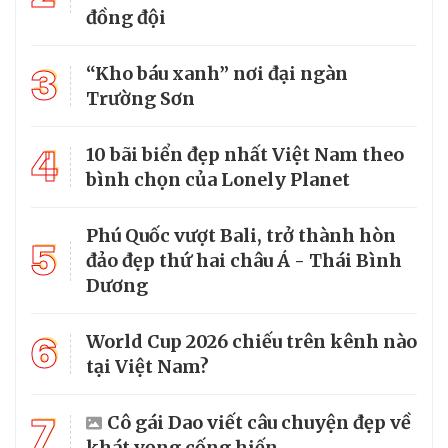
đồng đội
3
“Kho báu xanh” nơi đại ngàn
Trường Sơn
4
10 bãi biển đẹp nhất Việt Nam theo
bình chọn của Lonely Planet
Phú Quốc vượt Bali, trở thành hòn
5
đảo đẹp thứ hai châu Á - Thái Bình
Dương
6
World Cup 2026 chiếu trên kênh nào
tại Việt Nam?
7
Cô gái Dao viết câu chuyện đẹp về
khát vọng cống hiến