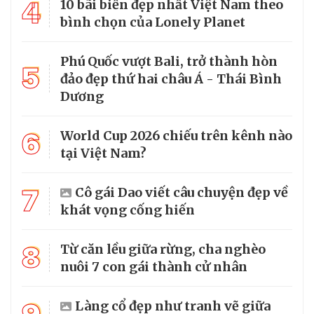
4
10 bãi biển đẹp nhất Việt Nam theo
bình chọn của Lonely Planet
Phú Quốc vượt Bali, trở thành hòn
5
đảo đẹp thứ hai châu Á - Thái Bình
Dương
6
World Cup 2026 chiếu trên kênh nào
tại Việt Nam?
7
Cô gái Dao viết câu chuyện đẹp về
khát vọng cống hiến
8
Từ căn lều giữa rừng, cha nghèo
nuôi 7 con gái thành cử nhân
Làng cổ đẹp như tranh vẽ giữa