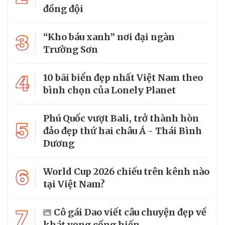
đồng đội
3
“Kho báu xanh” nơi đại ngàn
Trường Sơn
4
10 bãi biển đẹp nhất Việt Nam theo
bình chọn của Lonely Planet
Phú Quốc vượt Bali, trở thành hòn
5
đảo đẹp thứ hai châu Á - Thái Bình
Dương
6
World Cup 2026 chiếu trên kênh nào
tại Việt Nam?
7
Cô gái Dao viết câu chuyện đẹp về
khát vọng cống hiến