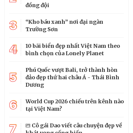
đồng đội
3
“Kho báu xanh” nơi đại ngàn
Trường Sơn
4
10 bãi biển đẹp nhất Việt Nam theo
bình chọn của Lonely Planet
Phú Quốc vượt Bali, trở thành hòn
5
đảo đẹp thứ hai châu Á - Thái Bình
Dương
6
World Cup 2026 chiếu trên kênh nào
tại Việt Nam?
7
Cô gái Dao viết câu chuyện đẹp về
khát vọng cống hiến