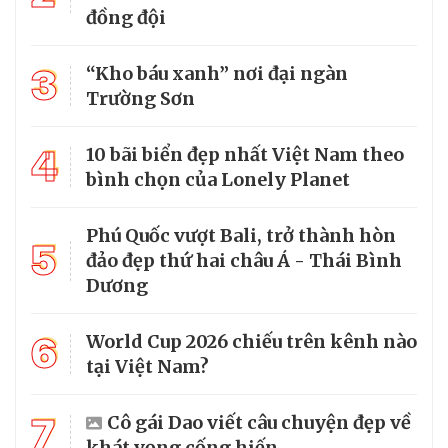
đồng đội
3
“Kho báu xanh” nơi đại ngàn
Trường Sơn
4
10 bãi biển đẹp nhất Việt Nam theo
bình chọn của Lonely Planet
Phú Quốc vượt Bali, trở thành hòn
5
đảo đẹp thứ hai châu Á - Thái Bình
Dương
6
World Cup 2026 chiếu trên kênh nào
tại Việt Nam?
7
Cô gái Dao viết câu chuyện đẹp về
khát vọng cống hiến