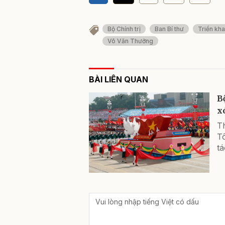
Bộ Chính trị
Ban Bí thư
Triển kha
Võ Văn Thưởng
BÀI LIÊN QUAN
B
x
Th
T
tá