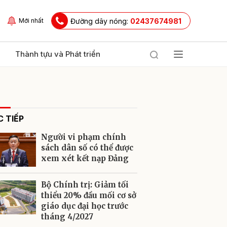
Đường dây nóng:
02437674981
Mới nhất
Thành tựu và Phát triển
 TIẾP
Người vi phạm chính
sách dân số có thể được
xem xét kết nạp Đảng
ửi
Bộ Chính trị: Giảm tối
thiểu 20% đầu mối cơ sở
giáo dục đại học trước
tháng 4/2027