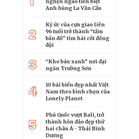
1
nghẹn ngào tiễn biệt
Anh hùng La Văn Cầu
Ký ức của cựu giao liên
2
96 tuổi trở thành “tấm
bản đồ” tìm hài cốt đồng
đội
3
“Kho báu xanh” nơi đại
ngàn Trường Sơn
10 bãi biển đẹp nhất Việt
4
Nam theo bình chọn của
Lonely Planet
Phú Quốc vượt Bali, trở
5
thành hòn đảo đẹp thứ
hai châu Á - Thái Bình
Dương