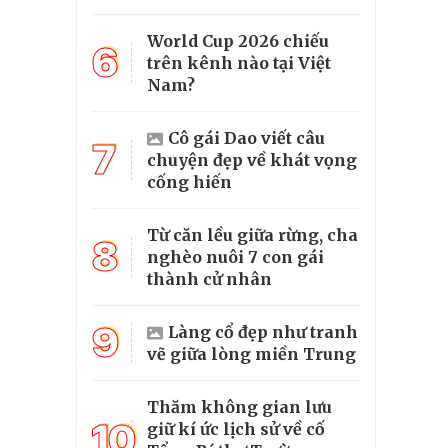
World Cup 2026 chiếu
6
trên kênh nào tại Việt
Nam?
Cô gái Dao viết câu
7
chuyện đẹp về khát vọng
cống hiến
Từ căn lều giữa rừng, cha
8
nghèo nuôi 7 con gái
thành cử nhân
9
Làng cổ đẹp như tranh
vẽ giữa lòng miền Trung
Thăm không gian lưu
10
giữ kí ức lịch sử về cố