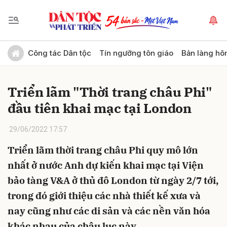
Gửi bình luận
Công tác Dân tộc
Tín ngưỡng tôn giáo
Bản làng hô
Triển lãm "Thời trang châu Phi"
đầu tiên khai mạc tại London
29/06/2022 17:57
Triển lãm thời trang châu Phi quy mô lớn
Hủy
Gửi
nhất ở nước Anh dự kiến khai mạc tại Viện
bảo tàng V&A ở thủ đô London từ ngày 2/7 tới,
trong đó giới thiệu các nhà thiết kế xưa và
nay cũng như các di sản và các nền văn hóa
khác nhau của châu lục này.