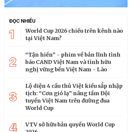
ĐỌC NHIỀU
1
World Cup 2026 chiếu trên kênh nào
tại Việt Nam?
“Tận hiến” - phim về bản lĩnh tình
2
báo CAND Việt Nam và tình hữu
nghị vững bền Việt Nam - Lào
Lộ diện 4 cầu thủ Việt kiều sắp nhập
3
tịch: “Cơn gió lạ” nâng tầm Đội
tuyển Việt Nam trên đường đua
World Cup
4
VTV sở hữu bản quyền World Cup
2026