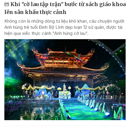
Khi "cờ lau tập trận" bước từ sách giáo khoa
lên sân khấu thực cảnh
Không còn là những dòng tư liệu khô khan, câu chuyện người
Anh hùng trẻ tuổi Đinh Bộ Lĩnh dẹp loạn 12 sứ quân, được tái
hiện qua xiếc thực cảnh "Anh hùng cờ lau".