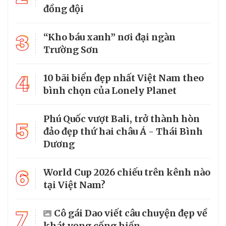
đồng đội
3
“Kho báu xanh” nơi đại ngàn
Trường Sơn
4
10 bãi biển đẹp nhất Việt Nam theo
bình chọn của Lonely Planet
Phú Quốc vượt Bali, trở thành hòn
5
đảo đẹp thứ hai châu Á - Thái Bình
Dương
6
World Cup 2026 chiếu trên kênh nào
tại Việt Nam?
7
Cô gái Dao viết câu chuyện đẹp về
khát vọng cống hiến