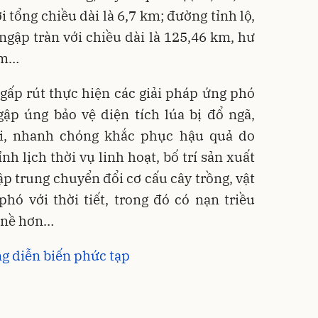
i tổng chiều dài là 6,7 km; đường tỉnh lộ,
gập tràn với chiều dài là 125,46 km, hư
0m…
gấp rút thực hiện các giải pháp ứng phó
ập úng bảo vệ diện tích lúa bị đổ ngã,
ại, nhanh chóng khắc phục hậu quả do
nh lịch thời vụ linh hoạt, bố trí sản xuất
ập trung chuyển đổi cơ cấu cây trồng, vật
hó với thời tiết, trong đó có nạn triều
 nề hơn…
ng diễn biến phức tạp