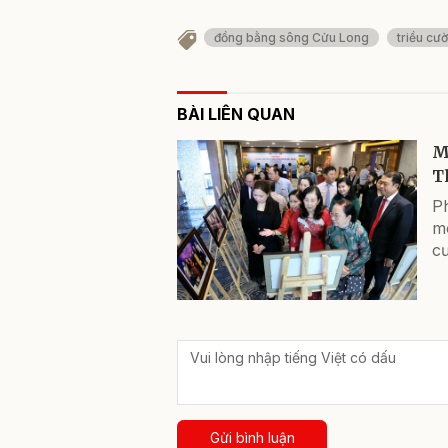
đồng bằng sông Cửu Long
triều cư
BÀI LIÊN QUAN
M
T
P
m
cư
Gửi bình luận