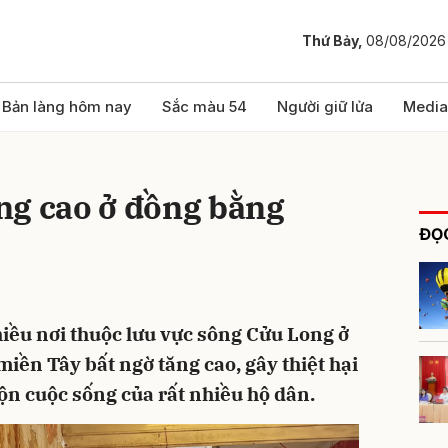
Thứ Bảy,
08/08/2026
bình luận
Bản làng hôm nay
Sắc màu 54
Người giữ lửa
Media
ng cao ở đồng bằng
ĐỌC
iều nơi thuộc lưu vực sông Cửu Long ở
Hủy
G
iền Tây bất ngờ tăng cao, gây thiệt hại
ộn cuộc sống của rất nhiều hộ dân.