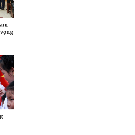
Nam
t vọng
ng