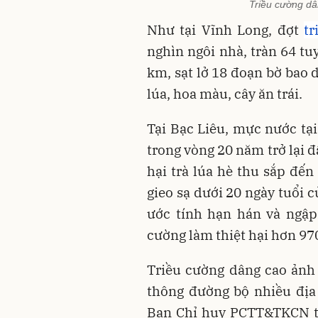
Triều cường dâ
Như tại Vĩnh Long, đợt
tr
nghìn ngôi nhà, tràn 64 tu
km, sạt lở 18 đoạn bờ bao 
lúa, hoa màu, cây ăn trái.
Tại Bạc Liêu, mực nước tạ
trong vòng 20 năm trở lại 
hại trà lúa hè thu sắp đến
gieo sạ dưới 20 ngày tuổi 
ước tính hạn hán và ngập
cường làm thiệt hại hơn 97
Triều cường dâng cao ảnh
thông đường bộ nhiều địa
Ban Chỉ huy PCTT&TKCN tỉ