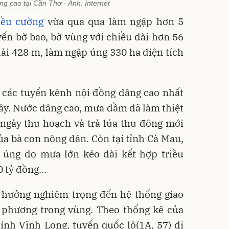
ng cao tại Cần Thơ - Ảnh: Internet
iều cường
vừa qua qua làm ngập hơn 5
yến bờ bao, bờ vùng với chiều dài hơn 56
dài 428 m, làm ngập úng 330 ha diện tích
i các tuyến kênh nội đồng dâng cao nhất
đây. Nước dâng cao, mưa dầm đã làm thiệt
 ngày thu hoạch và trà lúa thu đông mới
của bà con nông dân. Còn tại tỉnh Cà Mau,
 úng do mưa lớn kéo dài kết hợp triều
0 tỷ đồng…
 hưởng nghiêm trọng đến hệ thống giao
 phương trong vùng. Theo thống kê của
nh Vĩnh Long, tuyến quốc lộ(1A, 57) đi