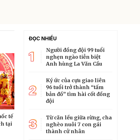
ĐỌC NHIỀU
Người đồng đội 99 tuổi
1
nghẹn ngào tiễn biệt
Anh hùng La Văn Cầu
Ký ức của cựu giao liên
2
96 tuổi trở thành “tấm
bản đồ” tìm hài cốt đồng
đội
ốc tế
Từ căn lều giữa rừng, cha
3
h tại
nghèo nuôi 7 con gái
thành cử nhân