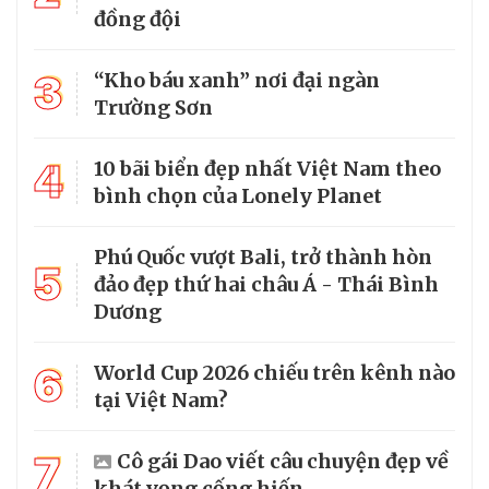
đồng đội
3
“Kho báu xanh” nơi đại ngàn
Trường Sơn
4
10 bãi biển đẹp nhất Việt Nam theo
bình chọn của Lonely Planet
Phú Quốc vượt Bali, trở thành hòn
5
đảo đẹp thứ hai châu Á - Thái Bình
Dương
6
World Cup 2026 chiếu trên kênh nào
tại Việt Nam?
7
Cô gái Dao viết câu chuyện đẹp về
khát vọng cống hiến