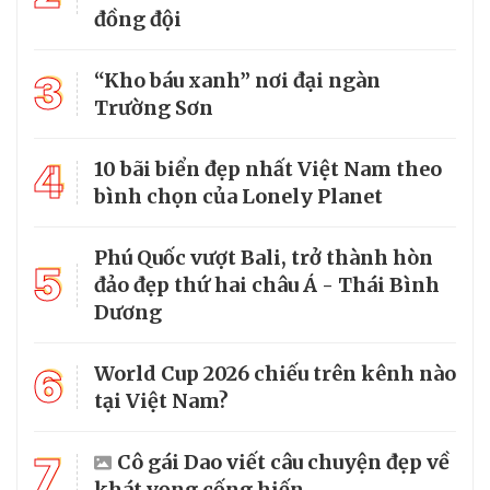
đồng đội
3
“Kho báu xanh” nơi đại ngàn
Trường Sơn
4
10 bãi biển đẹp nhất Việt Nam theo
bình chọn của Lonely Planet
Phú Quốc vượt Bali, trở thành hòn
5
đảo đẹp thứ hai châu Á - Thái Bình
Dương
6
World Cup 2026 chiếu trên kênh nào
tại Việt Nam?
7
Cô gái Dao viết câu chuyện đẹp về
khát vọng cống hiến