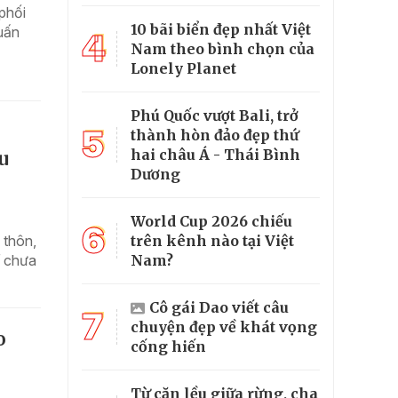
phối
10 bãi biển đẹp nhất Việt
uấn
4
Nam theo bình chọn của
Lonely Planet
Phú Quốc vượt Bali, trở
n
5
thành hòn đảo đẹp thứ
hai châu Á - Thái Bình
u
Dương
World Cup 2026 chiếu
6
trên kênh nào tại Việt
 thôn,
Nam?
í chưa
Cô gái Dao viết câu
7
chuyện đẹp về khát vọng
o
cống hiến
Từ căn lều giữa rừng, cha