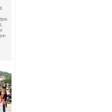
TS
 định
2,
XV
ịnh