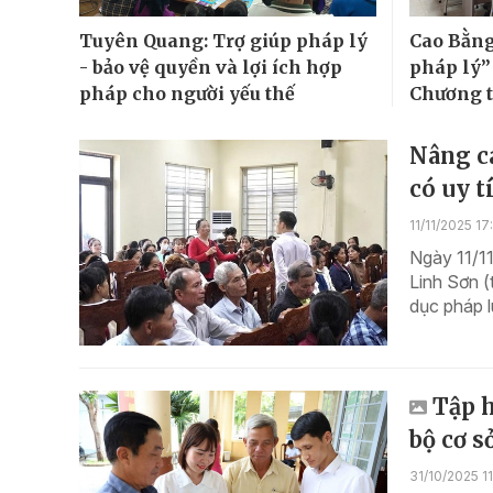
Tuyên Quang: Trợ giúp pháp lý
Cao Bằng
- bảo vệ quyền và lợi ích hợp
pháp lý”
pháp cho người yếu thế
Chương 
Nâng ca
có uy t
11/11/2025 17
Ngày 11/1
Linh Sơn 
dục pháp l
Tập h
bộ cơ 
31/10/2025 1