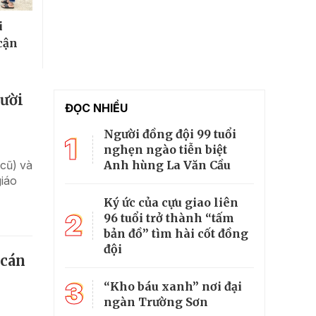
i
cận
gười
ĐỌC NHIỀU
Người đồng đội 99 tuổi
1
nghẹn ngào tiễn biệt
Anh hùng La Văn Cầu
cũ) và
giáo
Ký ức của cựu giao liên
2
96 tuổi trở thành “tấm
bản đồ” tìm hài cốt đồng
đội
 cán
3
“Kho báu xanh” nơi đại
ngàn Trường Sơn