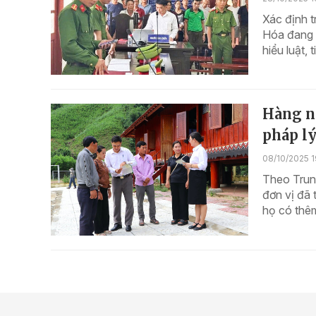
Xác định t
Hóa đang 
hiểu luật, 
Hàng n
pháp l
08/10/2025 1
Theo Trung
đơn vị đã 
họ có thêm