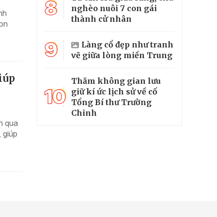
8
nghèo nuôi 7 con gái
nh
thành cử nhân
con
9
Làng cổ đẹp như tranh
vẽ giữa lòng miền Trung
iúp
Thăm không gian lưu
10
giữ kí ức lịch sử về cố
Tổng Bí thư Trường
Chinh
an qua
 giúp