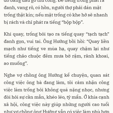
đỏ bằng dấu gỗ thủ công. Để tiếng trống phát ra
đanh, vang rõ, có hồn, người thợ phải dán mặt
trống thật kín; nếu mặt trống có khe hở sẽ nhanh
bị rách và chỉ phát ra tiếng “bộp bộp”.
Khi quay, trống bỏi tạo ra tiếng quay “tạch tạch”
đanh gọn, vui tai. Ông Hưởng bồi hồi: “Quay liền
mạch như tiếng ve mùa hạ, quay chậm lại như
tiếng chão chuộc đêm mưa bờ rậm, rãnh khoai,
ao muống”.
Nghe vợ chồng ông Hưởng kể chuyện, quan sát
công việc ông bà đang làm, tôi cảm nhận công
việc làm trống bỏi không quá nặng nhọc, nhưng
đòi hỏi sự cần mẫn, khéo léo, tỷ mẩn. Ở khía cạnh
xã hội, công việc này giúp những người cao tuổi
như vợ chồng ông Hưởng vẫn có việc làm phù hợp