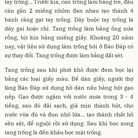
tay trống… Trước kia, cán trống làm bằng tre, đầu
cán gắn 2 miếng nhôm đan nhau tạo thành 4
bánh răng gạt tay trống. Dây buộc tay trống là
dây gai hoặc chỉ. Tang trống làm bằng ống nứa
rỗng, bịt kín bằng miếng giấy. Khoảng 20 năm
nay, vật liệu sử dụng làm trống bỏi ở Báo Đáp có
sự thay đổi. Tang trống được làm bằng đất sét.
Tang trống sau khi phơi khô được đem bọc lại
bằng các loại giấy màu. Để dán giấy, người thợ
làng Báo Đáp sử dụng hồ dán nấu bằng bột gạo
nếp. Gạo được ngâm với nước mưa trong 3 - 4
tiếng, sau đó đãi sạch, giã mịn thành bột, cho
nước vừa đủ và đun nhỏ lửa… tạo thành chất hồ
sền sệt, để nguội rồi sử dụng. Sau khi bọc xong
tang trống là đến khâu bọc mặt trống.