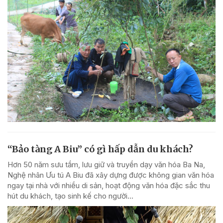
“Bảo tàng A Biu” có gì hấp dẫn du khách?
Hơn 50 năm sưu tầm, lưu giữ và truyền dạy văn hóa Ba Na,
Nghệ nhân Ưu tú A Biu đã xây dựng được không gian văn hóa
ngay tại nhà với nhiều di sản, hoạt động văn hóa đặc sắc thu
hút du khách, tạo sinh kế cho người...