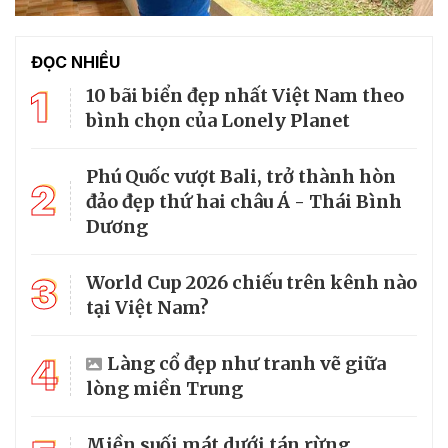
ĐỌC NHIỀU
1
10 bãi biển đẹp nhất Việt Nam theo
bình chọn của Lonely Planet
Phú Quốc vượt Bali, trở thành hòn
2
đảo đẹp thứ hai châu Á - Thái Bình
Dương
3
World Cup 2026 chiếu trên kênh nào
tại Việt Nam?
4
Làng cổ đẹp như tranh vẽ giữa
lòng miền Trung
Miền suối mát dưới tán rừng