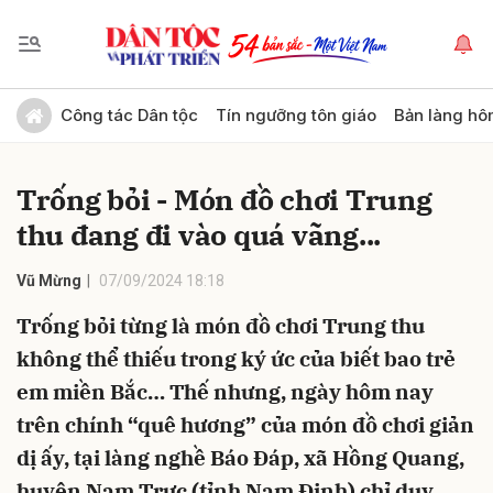
Gửi bình luận
Công tác Dân tộc
Tín ngưỡng tôn giáo
Bản làng hô
Trống bỏi - Món đồ chơi Trung
thu đang đi vào quá vãng...
Vũ Mừng
07/09/2024 18:18
Trống bỏi từng là món đồ chơi Trung thu
Hủy
Gửi
không thể thiếu trong ký ức của biết bao trẻ
em miền Bắc… Thế nhưng, ngày hôm nay
trên chính “quê hương” của món đồ chơi giản
dị ấy, tại làng nghề Báo Đáp, xã Hồng Quang,
huyện Nam Trực (tỉnh Nam Định) chỉ duy