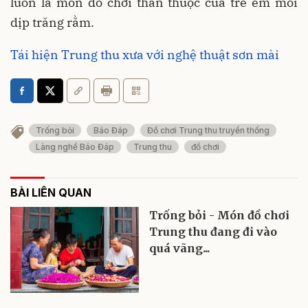
luôn là món đồ chơi thân thuộc của trẻ em mỗi
dịp trăng rằm.
Tái hiện Trung thu xưa với nghệ thuật sơn mài
Trống bỏi
Báo Đáp
Đồ chơi Trung thu truyền thống
Làng nghề Báo Đáp
Trung thu
đồ chơi
BÀI LIÊN QUAN
Trống bỏi - Món đồ chơi
Trung thu đang đi vào
quá vãng...