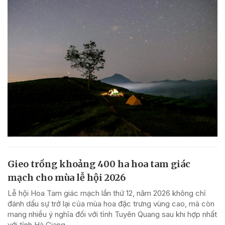
Gieo trồng khoảng 400 ha hoa tam giác
mạch cho mùa lễ hội 2026
Lễ hội Hoa Tam giác mạch lần thứ 12, năm 2026 không chỉ
đánh dấu sự trở lại của mùa hoa đặc trưng vùng cao, mà còn
mang nhiều ý nghĩa đối với tỉnh Tuyên Quang sau khi hợp nhất
với tỉnh Hà Giang.