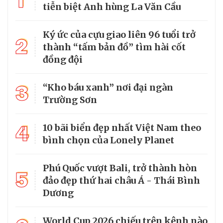
1
tiễn biệt Anh hùng La Văn Cầu
Ký ức của cựu giao liên 96 tuổi trở
2
thành “tấm bản đồ” tìm hài cốt
đồng đội
3
“Kho báu xanh” nơi đại ngàn
Trường Sơn
4
10 bãi biển đẹp nhất Việt Nam theo
bình chọn của Lonely Planet
Phú Quốc vượt Bali, trở thành hòn
5
đảo đẹp thứ hai châu Á - Thái Bình
Dương
World Cup 2026 chiếu trên kênh nào