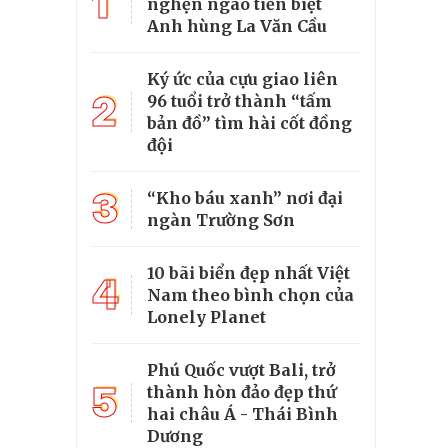
1
nghẹn ngào tiễn biệt
Anh hùng La Văn Cầu
Ký ức của cựu giao liên
2
96 tuổi trở thành “tấm
bản đồ” tìm hài cốt đồng
đội
3
“Kho báu xanh” nơi đại
ngàn Trường Sơn
10 bãi biển đẹp nhất Việt
4
Nam theo bình chọn của
Lonely Planet
Phú Quốc vượt Bali, trở
5
thành hòn đảo đẹp thứ
hai châu Á - Thái Bình
Dương