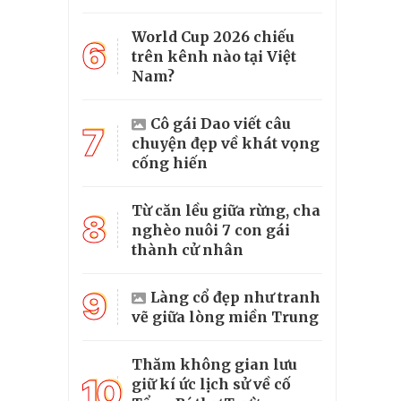
World Cup 2026 chiếu
6
trên kênh nào tại Việt
Nam?
Cô gái Dao viết câu
7
chuyện đẹp về khát vọng
cống hiến
Từ căn lều giữa rừng, cha
8
nghèo nuôi 7 con gái
thành cử nhân
9
Làng cổ đẹp như tranh
vẽ giữa lòng miền Trung
Thăm không gian lưu
10
giữ kí ức lịch sử về cố