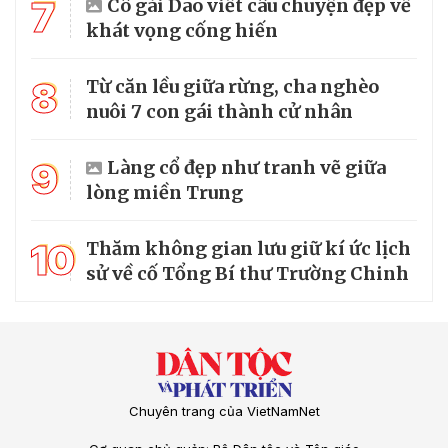
7
Cô gái Dao viết câu chuyện đẹp về
khát vọng cống hiến
8
Từ căn lều giữa rừng, cha nghèo
nuôi 7 con gái thành cử nhân
9
Làng cổ đẹp như tranh vẽ giữa
lòng miền Trung
10
Thăm không gian lưu giữ kí ức lịch
sử về cố Tổng Bí thư Trường Chinh
Chuyên trang của VietNamNet