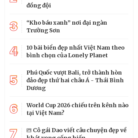
đồng đội
3
“Kho báu xanh” nơi đại ngàn
Trường Sơn
4
10 bãi biển đẹp nhất Việt Nam theo
bình chọn của Lonely Planet
Phú Quốc vượt Bali, trở thành hòn
5
đảo đẹp thứ hai châu Á - Thái Bình
Dương
6
World Cup 2026 chiếu trên kênh nào
tại Việt Nam?
7
Cô gái Dao viết câu chuyện đẹp về
khát vọng cống hiến