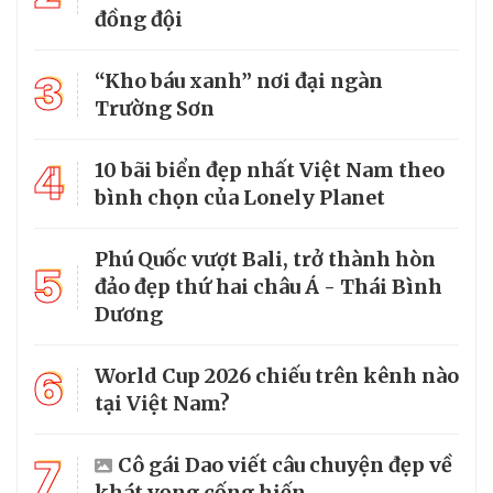
đồng đội
3
“Kho báu xanh” nơi đại ngàn
Trường Sơn
4
10 bãi biển đẹp nhất Việt Nam theo
bình chọn của Lonely Planet
Phú Quốc vượt Bali, trở thành hòn
5
đảo đẹp thứ hai châu Á - Thái Bình
Dương
6
World Cup 2026 chiếu trên kênh nào
tại Việt Nam?
7
Cô gái Dao viết câu chuyện đẹp về
khát vọng cống hiến