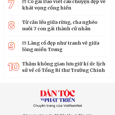
7
Cô gái Dao viết câu chuyện đẹp về
khát vọng cống hiến
8
Từ căn lều giữa rừng, cha nghèo
nuôi 7 con gái thành cử nhân
9
Làng cổ đẹp như tranh vẽ giữa
lòng miền Trung
10
Thăm không gian lưu giữ kí ức lịch
sử về cố Tổng Bí thư Trường Chinh
Chuyên trang của VietNamNet