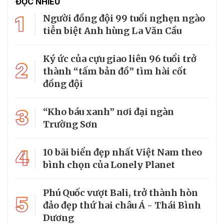
ĐỌC NHIỀU
1
Người đồng đội 99 tuổi nghẹn ngào
tiễn biệt Anh hùng La Văn Cầu
Ký ức của cựu giao liên 96 tuổi trở
2
thành “tấm bản đồ” tìm hài cốt
đồng đội
3
“Kho báu xanh” nơi đại ngàn
Trường Sơn
4
10 bãi biển đẹp nhất Việt Nam theo
bình chọn của Lonely Planet
Phú Quốc vượt Bali, trở thành hòn
5
đảo đẹp thứ hai châu Á - Thái Bình
Dương