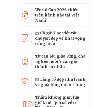
World Cup 2026 chiếu
6
trên kênh nào tại Việt
Nam?
Cô gái Dao viết câu
7
chuyện đẹp về khát vọng
cống hiến
Từ căn lều giữa rừng, cha
8
nghèo nuôi 7 con gái
thành cử nhân
9
Làng cổ đẹp như tranh
vẽ giữa lòng miền Trung
Thăm không gian lưu
10
giữ kí ức lịch sử về cố