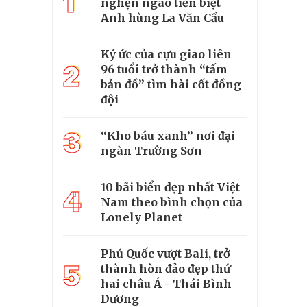
1
nghẹn ngào tiễn biệt
Anh hùng La Văn Cầu
Ký ức của cựu giao liên
2
96 tuổi trở thành “tấm
bản đồ” tìm hài cốt đồng
đội
3
“Kho báu xanh” nơi đại
ngàn Trường Sơn
10 bãi biển đẹp nhất Việt
4
Nam theo bình chọn của
Lonely Planet
Phú Quốc vượt Bali, trở
5
thành hòn đảo đẹp thứ
hai châu Á - Thái Bình
Dương