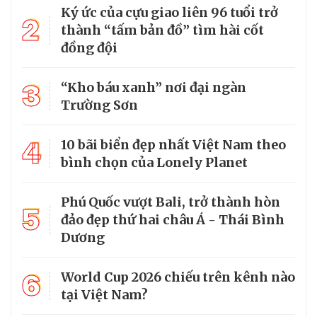
Ký ức của cựu giao liên 96 tuổi trở
2
thành “tấm bản đồ” tìm hài cốt
đồng đội
3
“Kho báu xanh” nơi đại ngàn
Trường Sơn
4
10 bãi biển đẹp nhất Việt Nam theo
bình chọn của Lonely Planet
Phú Quốc vượt Bali, trở thành hòn
5
đảo đẹp thứ hai châu Á - Thái Bình
Dương
6
World Cup 2026 chiếu trên kênh nào
tại Việt Nam?