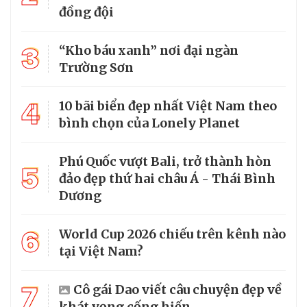
đồng đội
3
“Kho báu xanh” nơi đại ngàn
Trường Sơn
4
10 bãi biển đẹp nhất Việt Nam theo
bình chọn của Lonely Planet
Phú Quốc vượt Bali, trở thành hòn
5
đảo đẹp thứ hai châu Á - Thái Bình
Dương
6
World Cup 2026 chiếu trên kênh nào
tại Việt Nam?
7
Cô gái Dao viết câu chuyện đẹp về
khát vọng cống hiến