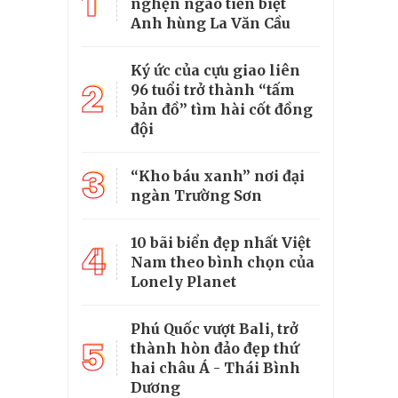
1
nghẹn ngào tiễn biệt
Anh hùng La Văn Cầu
Ký ức của cựu giao liên
2
96 tuổi trở thành “tấm
bản đồ” tìm hài cốt đồng
đội
3
“Kho báu xanh” nơi đại
ngàn Trường Sơn
10 bãi biển đẹp nhất Việt
4
Nam theo bình chọn của
Lonely Planet
Phú Quốc vượt Bali, trở
5
thành hòn đảo đẹp thứ
hai châu Á - Thái Bình
Dương