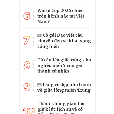
World Cup 2026 chiếu
6
trên kênh nào tại Việt
Nam?
Cô gái Dao viết câu
7
chuyện đẹp về khát vọng
cống hiến
Từ căn lều giữa rừng, cha
8
nghèo nuôi 7 con gái
thành cử nhân
9
Làng cổ đẹp như tranh
vẽ giữa lòng miền Trung
Thăm không gian lưu
10
giữ kí ức lịch sử về cố