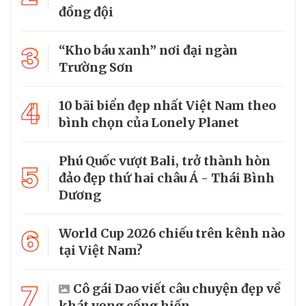
đồng đội
3
“Kho báu xanh” nơi đại ngàn
Trường Sơn
4
10 bãi biển đẹp nhất Việt Nam theo
bình chọn của Lonely Planet
Phú Quốc vượt Bali, trở thành hòn
5
đảo đẹp thứ hai châu Á - Thái Bình
Dương
6
World Cup 2026 chiếu trên kênh nào
tại Việt Nam?
7
Cô gái Dao viết câu chuyện đẹp về
khát vọng cống hiến