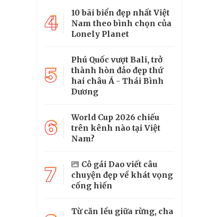
10 bãi biển đẹp nhất Việt
4
Nam theo bình chọn của
Lonely Planet
Phú Quốc vượt Bali, trở
5
thành hòn đảo đẹp thứ
hai châu Á - Thái Bình
Dương
World Cup 2026 chiếu
6
trên kênh nào tại Việt
Nam?
Cô gái Dao viết câu
7
chuyện đẹp về khát vọng
cống hiến
Từ căn lều giữa rừng, cha