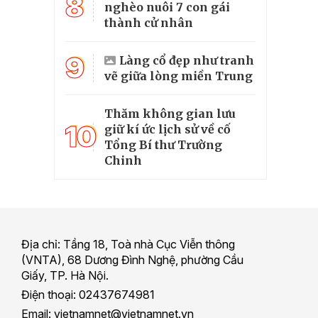
8
nghèo nuôi 7 con gái
thành cử nhân
9
Làng cổ đẹp như tranh
vẽ giữa lòng miền Trung
Thăm không gian lưu
10
giữ kí ức lịch sử về cố
Tổng Bí thư Trường
Chinh
Địa chỉ: Tầng 18, Toà nhà Cục Viễn thông
(VNTA), 68 Dương Đình Nghệ, phường Cầu
Giấy, TP. Hà Nội.
Điện thoại: 02437674981
Email: vietnamnet@vietnamnet.vn