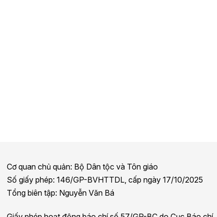
Cơ quan chủ quản: Bộ Dân tộc và Tôn giáo
Số giấy phép: 146/GP-BVHTTDL, cấp ngày 17/10/2025
Tổng biên tập: Nguyễn Văn Bá
Giấy phép hoạt động báo chí số 57/GP-BC do Cục Báo chí,