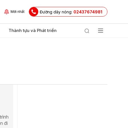
Đường dây nóng:
02437674981
Mới nhất
Thành tựu và Phát triển
trình
n đi