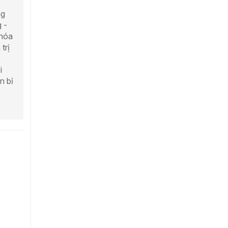
ng
 -
 hóa
trị
i
n bỉ