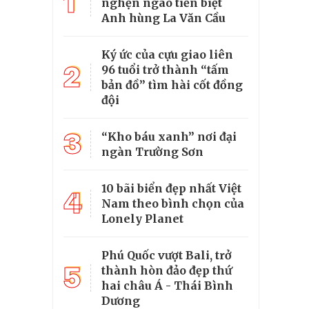
1
nghẹn ngào tiễn biệt
Anh hùng La Văn Cầu
Ký ức của cựu giao liên
2
96 tuổi trở thành “tấm
bản đồ” tìm hài cốt đồng
đội
3
“Kho báu xanh” nơi đại
ngàn Trường Sơn
10 bãi biển đẹp nhất Việt
4
Nam theo bình chọn của
Lonely Planet
Phú Quốc vượt Bali, trở
5
thành hòn đảo đẹp thứ
hai châu Á - Thái Bình
Dương