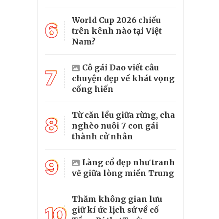
World Cup 2026 chiếu
6
trên kênh nào tại Việt
Nam?
Cô gái Dao viết câu
7
chuyện đẹp về khát vọng
cống hiến
Từ căn lều giữa rừng, cha
8
nghèo nuôi 7 con gái
thành cử nhân
9
Làng cổ đẹp như tranh
vẽ giữa lòng miền Trung
Thăm không gian lưu
10
giữ kí ức lịch sử về cố