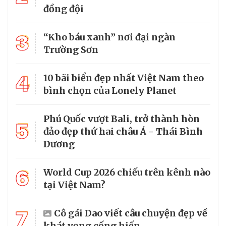
đồng đội
3
“Kho báu xanh” nơi đại ngàn
Trường Sơn
4
10 bãi biển đẹp nhất Việt Nam theo
bình chọn của Lonely Planet
Phú Quốc vượt Bali, trở thành hòn
5
đảo đẹp thứ hai châu Á - Thái Bình
Dương
6
World Cup 2026 chiếu trên kênh nào
tại Việt Nam?
7
Cô gái Dao viết câu chuyện đẹp về
khát vọng cống hiến