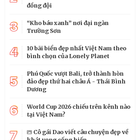
đồng đội
3
“Kho báu xanh” nơi đại ngàn
Trường Sơn
4
10 bãi biển đẹp nhất Việt Nam theo
bình chọn của Lonely Planet
Phú Quốc vượt Bali, trở thành hòn
5
đảo đẹp thứ hai châu Á - Thái Bình
Dương
6
World Cup 2026 chiếu trên kênh nào
tại Việt Nam?
7
Cô gái Dao viết câu chuyện đẹp về
khát vọng cống hiến