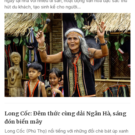
ngay tại nhà với nhiều di sản, hoạt động văn hóa đặc sắc thu
hút du khách, tạo sinh kế cho người...
Long Cốc: Đêm thức cùng dải Ngân Hà, sáng
đón biển mây
Long Cốc (Phú Thọ) nổi tiếng với những đồi chè bát úp xanh