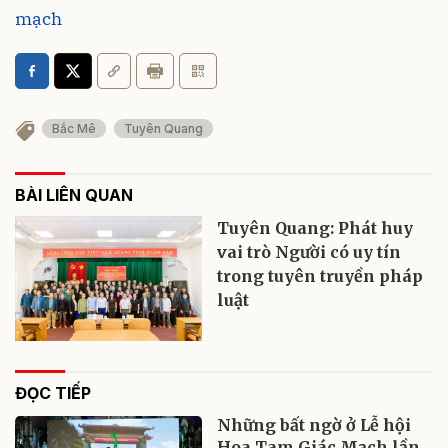
mạch
Bắc Mê
Tuyên Quang
BÀI LIÊN QUAN
Tuyên Quang: Phát huy
vai trò Người có uy tín
trong tuyên truyền pháp
luật
ĐỌC TIẾP
Những bất ngờ ở Lễ hội
Hoa Tam Giác Mạch lần