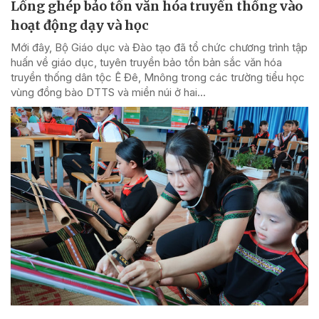
Lồng ghép bảo tồn văn hóa truyền thống vào
hoạt động dạy và học
Mới đây, Bộ Giáo dục và Đào tạo đã tổ chức chương trình tập
huấn về giáo dục, tuyên truyền bảo tồn bản sắc văn hóa
truyền thống dân tộc Ê Đê, Mnông trong các trường tiểu học
vùng đồng bào DTTS và miền núi ở hai...