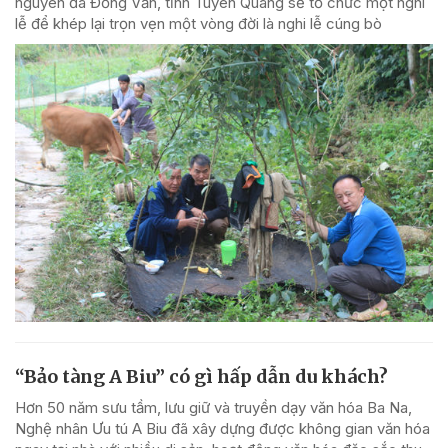
nguyên đá Đồng Văn, tỉnh Tuyên Quang sẽ tổ chức một nghi
lễ để khép lại trọn vẹn một vòng đời là nghi lễ cúng bò
“Bảo tàng A Biu” có gì hấp dẫn du khách?
Hơn 50 năm sưu tầm, lưu giữ và truyền dạy văn hóa Ba Na,
Nghệ nhân Ưu tú A Biu đã xây dựng được không gian văn hóa