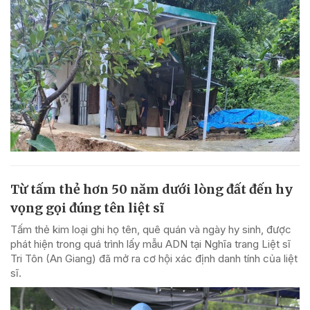
Từ tấm thẻ hơn 50 năm dưới lòng đất đến hy
vọng gọi đúng tên liệt sĩ
Tấm thẻ kim loại ghi họ tên, quê quán và ngày hy sinh, được
phát hiện trong quá trình lấy mẫu ADN tại Nghĩa trang Liệt sĩ
Tri Tôn (An Giang) đã mở ra cơ hội xác định danh tính của liệt
sĩ.