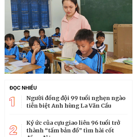
ĐỌC NHIỀU
1
Người đồng đội 99 tuổi nghẹn ngào
tiễn biệt Anh hùng La Văn Cầu
Ký ức của cựu giao liên 96 tuổi trở
2
thành “tấm bản đồ” tìm hài cốt