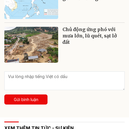
Chủ động ứng phó với
mưa lớn, lũ quét, sạt lở
đất
Gửi bình luận
XEM THÊM TIN TỨC - SỰ KIỆN